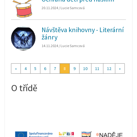
20.11.2024 / Lucie Samcová
Návštěva knihovny - Literární
žánry
14.11.2024 / Lucie Samcová
«
4
5
6
7
8
9
10
11
12
»
O třídě