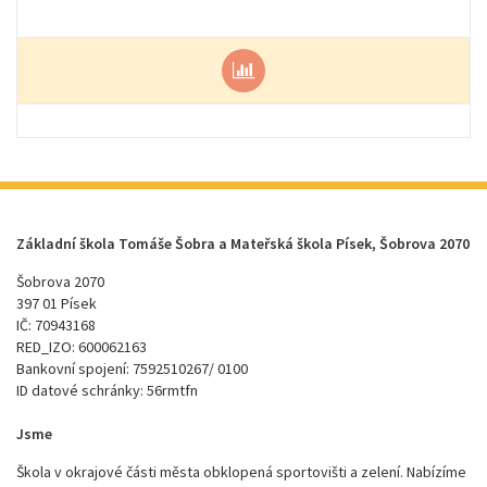
Základní škola Tomáše Šobra a Mateřská škola Písek, Šobrova 2070
Šobrova 2070
397 01 Písek
IČ: 70943168
RED_IZO: 600062163
Bankovní spojení: 7592510267/ 0100
ID datové schránky: 56rmtfn
Jsme
Škola v okrajové části města obklopená sportovišti a zelení. Nabízíme