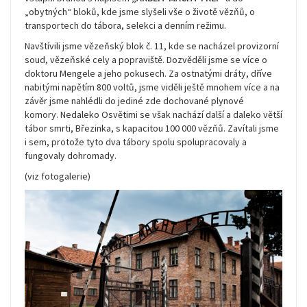
„obytných“ bloků, kde jsme slyšeli vše o životě vězňů, o
transportech do tábora, selekci a denním režimu.
Navštívili jsme vězeňský blok č. 11, kde se nacházel provizorní
soud, vězeňské cely a popraviště. Dozvěděli jsme se více o
doktoru Mengele a jeho pokusech. Za ostnatými dráty, dříve
nabitými napětím 800 voltů, jsme viděli ještě mnohem více a na
závěr jsme nahlédli do jediné zde dochované plynové
komory. Nedaleko Osvětimi se však nachází další a daleko větší
tábor smrti, Březinka, s kapacitou 100 000 vězňů. Zavítali jsme
i sem, protože tyto dva tábory spolu spolupracovaly a
fungovaly dohromady.
(viz fotogalerie)