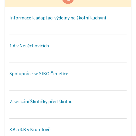
Informace k adaptaci výdejny na školní kuchyni
1.A v Netěchovicích
Spolupráce se SIKO Čimelice
2. setkání Školičky před školou
3.A a 3.B v Krumlově