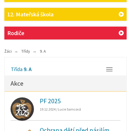
12. Mateřská škola
Rodiče
Žáci
Třídy
9. A
Třída
9. A
Otevřít/Zavř
Akce
PF 2025
19.12.2024 / Lucie Samcová
Ochrana dětí před násilím