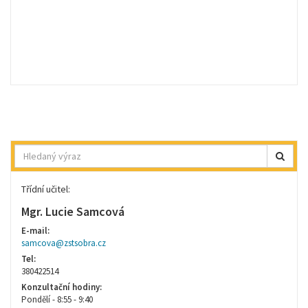
Hledat
Třídní učitel:
Mgr. Lucie Samcová
E-mail:
samcova@zstsobra.cz
Tel:
380422514
Konzultační hodiny:
Pondělí - 8:55 - 9:40