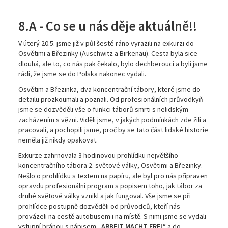
8.A - Co se u nás děje aktuálně!!
V úterý 20.5. jsme již v půl šesté ráno vyrazili na exkurzi do
Osvětimi a Březinky (Auschwitz a Birkenau). Cesta byla sice
dlouhá, ale to, co nás pak čekalo, bylo dechberoucí a byli jsme
rádi, že jsme se do Polska nakonec vydali.
Osvětim a Březinka, dva koncentrační tábory, které jsme do
detailu prozkoumali a poznali. Od profesionálních průvodkyň
jsme se dozvěděli vše o funkci táborů smrti s nelidským
zacházením s vězni. Viděli jsme, v jakých podmínkách zde žili a
pracovali, a pochopili jsme, proč by se tato část lidské historie
neměla již nikdy opakovat.
Exkurze zahrnovala 3 hodinovou prohlídku největšího
koncentračního tábora 2. světové války, Osvětimi a Březinky.
Nešlo o prohlídku s textem na papíru, ale byl pro nás připraven
opravdu profesionální program s popisem toho, jak tábor za
druhé světové války vznikl a jak fungoval. Vše jsme se při
prohlídce postupně dozvěděli od průvodců, kteří nás
provázeli na cestě autobusem i na místě. S nimi jsme se vydali
vstupní bránou s nápisem
„ARBEIT MACHT FREI“
a do