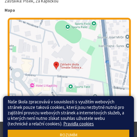
Zastávka: Písek, Za Kapličkou
Mapa
Naše škola zpracovává v souvislosti s využitím webových
stránek pouze taková cookies, která jsou nezbytně nutná pro
zajištění provozu webových stránek a internetových služeb, a
u kterých není nutno získat souhlas uživatele webu
(technické a relační cookies).
Pravidla cookies
© 2015 - 2026 Základní škola Tomáše Šobra a
Web školy
ROZUMÍM
Mateřská škola Písek, Šobrova 2070 |
Mapa stránek