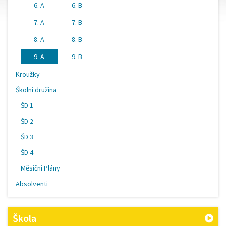
6. A
6. B
7. A
7. B
8. A
8. B
9. A
9. B
Kroužky
Školní družina
ŠD 1
ŠD 2
ŠD 3
ŠD 4
Měsíční Plány
Absolventi
Škola