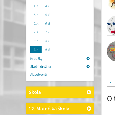
4. A
4. B
5. A
5. B
6. A
6. B
7. A
7. B
8. A
8. B
9. A
9. B
Kroužky
Školní družina
Absolventi
«
Škola
O 
12. Mateřská škola