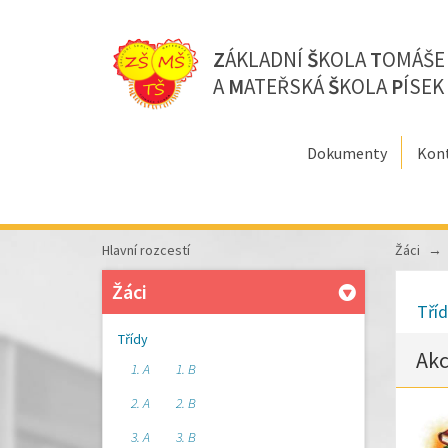
Z
ÁKLADNÍ
Š
KOLA
T
OMÁŠ
A
M
ATEŘSKÁ
Š
KOLA
P
ÍSEK
Dokumenty
Kon
Hlavní rozcestí
Žáci
Žáci
Tří
Třídy
Ak
1. A
1. B
2. A
2. B
3. A
3. B