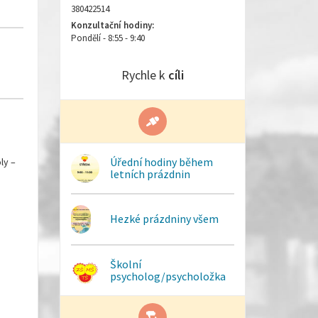
380422514
Konzultační hodiny:
Pondělí - 8:55 - 9:40
Rychle k
cíli
Úřední hodiny během
ly –
letních prázdnin
Hezké prázdniny všem
Školní
psycholog/psycholožka