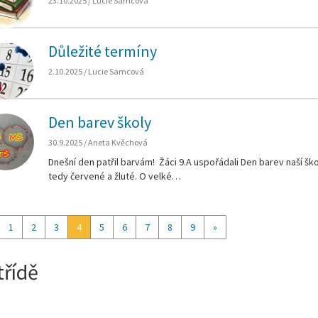
23.10.2025 / Lucie Samcová
Důležité termíny
2.10.2025 / Lucie Samcová
Den barev školy
30.9.2025 / Aneta Kvěchová
Dnešní den patřil barvám! Žáci 9.A uspořádali Den barev naší ško
tedy červené a žluté. O velké…
1
2
3
4
5
6
7
8
9
»
třídě