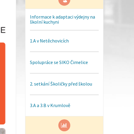
Informace k adaptaci výdejny na
školní kuchyni
1.A v Netěchovicích
Spolupráce se SIKO Čimelice
2. setkání Školičky před školou
3.A a 3.B v Krumlově