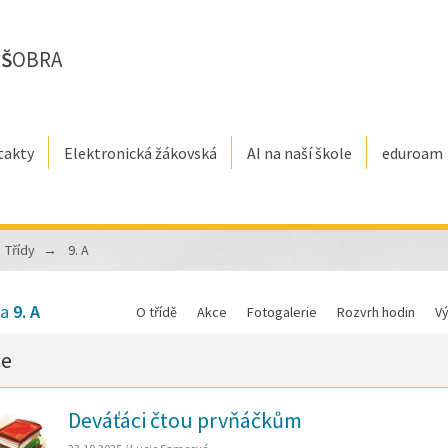
E
Š
OBRA
takty
Elektronická žákovská
AI na naší škole
eduroam
Třídy
9. A
da
9. A
O třídě
Akce
Fotogalerie
Rozvrh hodin
V
ce
Deváťáci čtou prvňáčkům