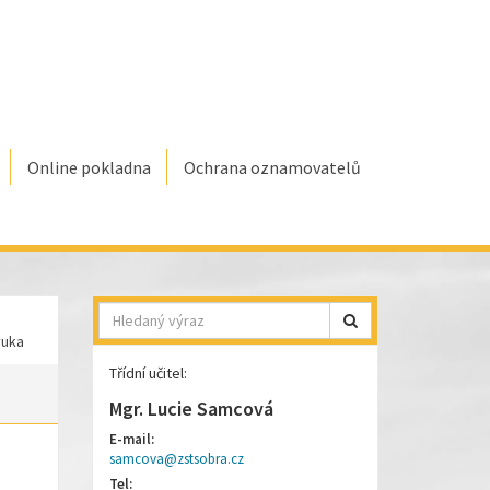
Online pokladna
Ochrana oznamovatelů
Hledat
ýuka
Třídní učitel:
Mgr. Lucie Samcová
E-mail:
samcova@zstsobra.cz
Tel: